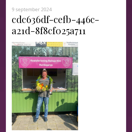
9 september 2024
cdc636df-cefb-446c-
a21d-8f8cf025a711