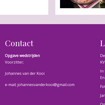
Contact
L
Opgave wedstrijden
De
Voorzitter;
KV
In
Johannes van der Kooi
En
e-mail; johannesvanderkooi@gmail.com
Fo
Ja
Op