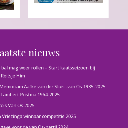
aatste nieuws
 bal mag weer rollen – Start kaatsseizoen bij
 Reitsje Him
 Memoriam Aafke van der Sluis -van Os 1935-2025
 Lambert Postma 1964-2025
to’s Van Os 2025
n Vriezinga winnaar competitie 2025
gave voor de van Os-partij 2024