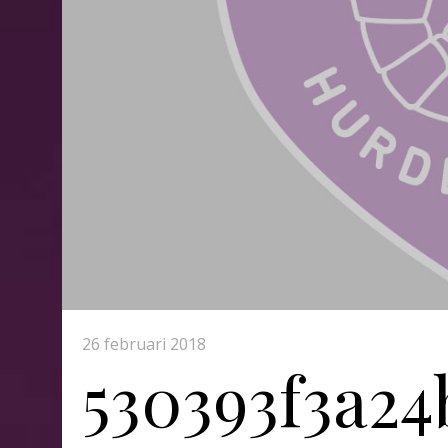
26 februari 2018
530393f3a24