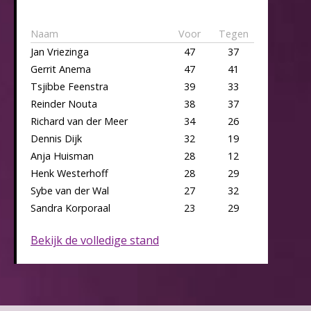
Naam
Voor
Tegen
Jan Vriezinga
47
37
Gerrit Anema
47
41
Tsjibbe Feenstra
39
33
Reinder Nouta
38
37
Richard van der Meer
34
26
Dennis Dijk
32
19
Anja Huisman
28
12
Henk Westerhoff
28
29
Sybe van der Wal
27
32
Sandra Korporaal
23
29
Bekijk de volledige stand