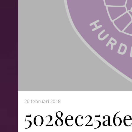
26 februari 2018
5028ec25a6