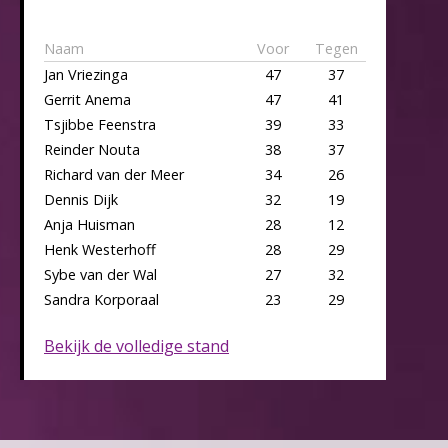
Naam
Voor
Tegen
Jan Vriezinga
47
37
Gerrit Anema
47
41
Tsjibbe Feenstra
39
33
Reinder Nouta
38
37
Richard van der Meer
34
26
Dennis Dijk
32
19
Anja Huisman
28
12
Henk Westerhoff
28
29
Sybe van der Wal
27
32
Sandra Korporaal
23
29
Bekijk de volledige stand