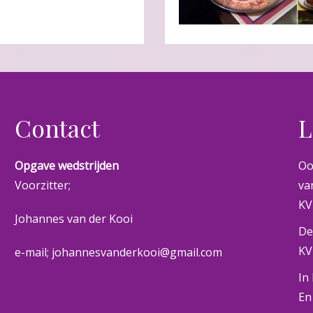
Contact
L
Opgave wedstrijden
Oo
Voorzitter;
va
KV
Johannes van der Kooi
De
KV
e-mail; johannesvanderkooi@gmail.com
In
En