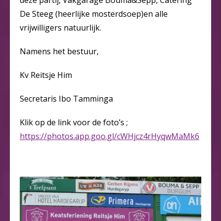
deze partij, Vakgarage Bouma&Sepp, Catering
De Steeg (heerlijke mosterdsoep)en alle
vrijwilligers natuurlijk.
Namens het bestuur,
Kv Reitsje Him
Secretaris Ibo Tamminga
Klik op de link voor de foto’s ;
https://photos.app.goo.gl/cWHjcz4rHyqwMaMk6