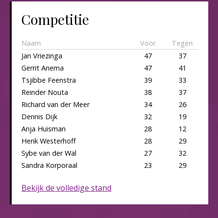
Competitie
Naam
Voor
Tegen
Jan Vriezinga
47
37
Gerrit Anema
47
41
Tsjibbe Feenstra
39
33
Reinder Nouta
38
37
Richard van der Meer
34
26
Dennis Dijk
32
19
Anja Huisman
28
12
Henk Westerhoff
28
29
Sybe van der Wal
27
32
Sandra Korporaal
23
29
Bekijk de volledige stand