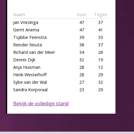
Naam
Voor
Tegen
Jan Vriezinga
47
37
Gerrit Anema
47
41
Tsjibbe Feenstra
39
33
Reinder Nouta
38
37
Richard van der Meer
34
26
Dennis Dijk
32
19
Anja Huisman
28
12
Henk Westerhoff
28
29
Sybe van der Wal
27
32
Sandra Korporaal
23
29
Bekijk de volledige stand