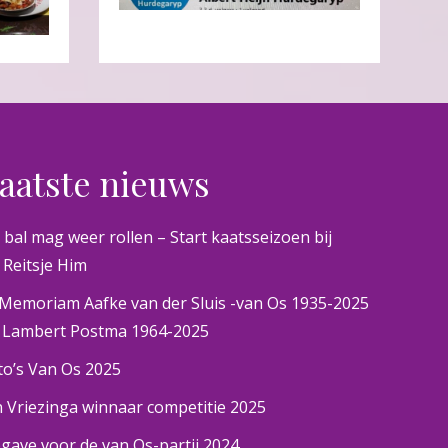
aatste nieuws
 bal mag weer rollen – Start kaatsseizoen bij
 Reitsje Him
 Memoriam Aafke van der Sluis -van Os 1935-2025
 Lambert Postma 1964-2025
to’s Van Os 2025
n Vriezinga winnaar competitie 2025
gave voor de van Os-partij 2024