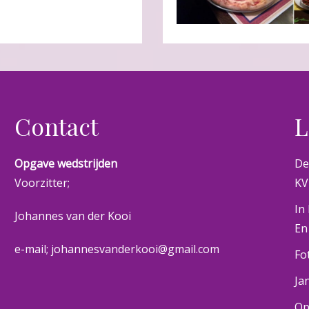
Contact
L
Opgave wedstrijden
De
Voorzitter;
KV
In
Johannes van der Kooi
En
e-mail; johannesvanderkooi@gmail.com
Fo
Ja
Op