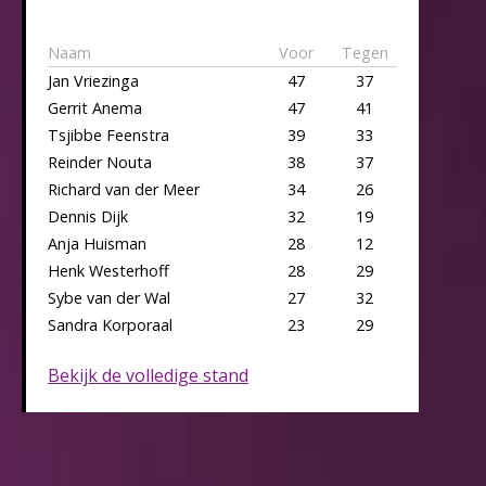
Naam
Voor
Tegen
Jan Vriezinga
47
37
Gerrit Anema
47
41
Tsjibbe Feenstra
39
33
Reinder Nouta
38
37
Richard van der Meer
34
26
Dennis Dijk
32
19
Anja Huisman
28
12
Henk Westerhoff
28
29
Sybe van der Wal
27
32
Sandra Korporaal
23
29
Bekijk de volledige stand