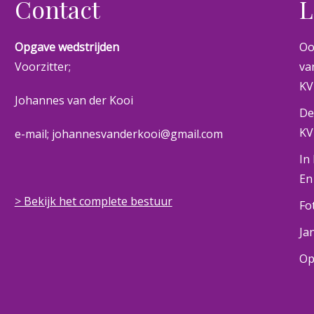
Contact
L
Opgave wedstrijden
Oo
Voorzitter;
va
KV
Johannes van der Kooi
De
KV
e-mail; johannesvanderkooi@gmail.com
In
En
> Bekijk het complete bestuur
Fo
Ja
Op