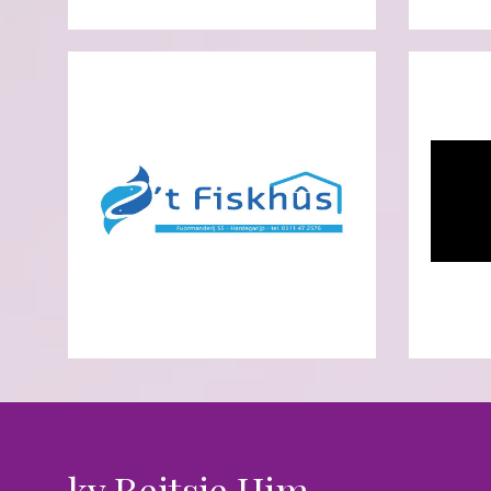
kv Reitsje Him