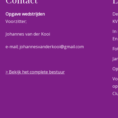
Opgave wedstrijden
De
Voorzitter;
KV
In
Johannes van der Kooi
En
e-mail; johannesvanderkooi@gmail.com
Fo
Ja
Op
> Bekijk het complete bestuur
Vo
op
Cl