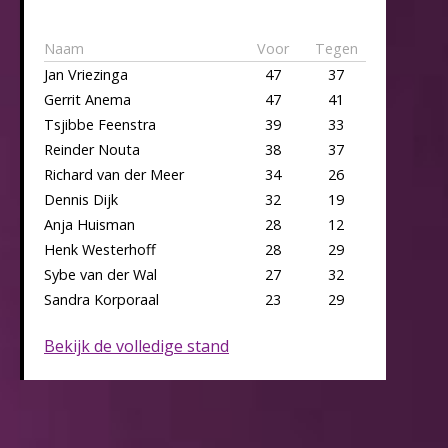
Naam
Voor
Tegen
Jan Vriezinga
47
37
Gerrit Anema
47
41
Tsjibbe Feenstra
39
33
Reinder Nouta
38
37
Richard van der Meer
34
26
Dennis Dijk
32
19
Anja Huisman
28
12
Henk Westerhoff
28
29
Sybe van der Wal
27
32
Sandra Korporaal
23
29
Bekijk de volledige stand