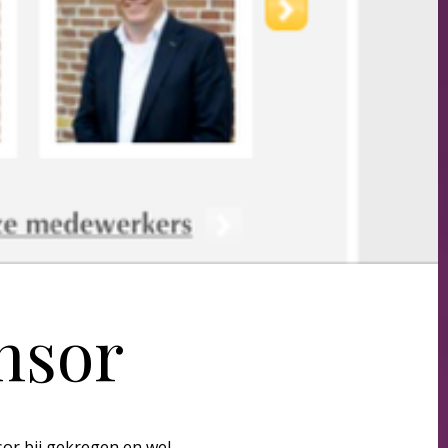
nsor
sor bij gekregen en wel