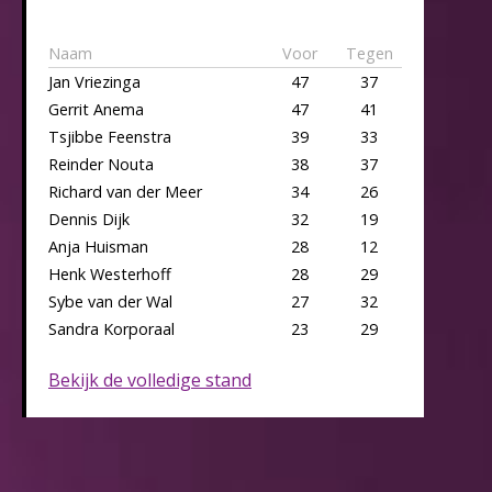
Naam
Voor
Tegen
Jan Vriezinga
47
37
Gerrit Anema
47
41
Tsjibbe Feenstra
39
33
Reinder Nouta
38
37
Richard van der Meer
34
26
Dennis Dijk
32
19
Anja Huisman
28
12
Henk Westerhoff
28
29
Sybe van der Wal
27
32
Sandra Korporaal
23
29
Bekijk de volledige stand