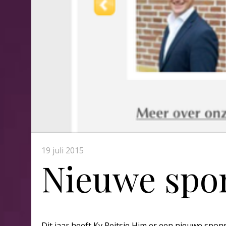
19 juli 2015
Nieuwe spo
Dit jaar heeft Kv Reitsje Him er een nieuwe spon