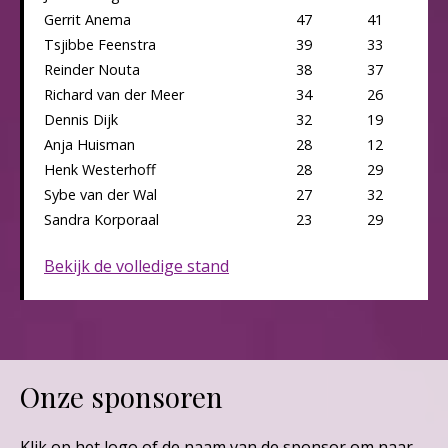
Gerrit Anema
47
41
Tsjibbe Feenstra
39
33
Reinder Nouta
38
37
Richard van der Meer
34
26
Dennis Dijk
32
19
Anja Huisman
28
12
Henk Westerhoff
28
29
Sybe van der Wal
27
32
Sandra Korporaal
23
29
Bekijk de volledige stand
Onze sponsoren
Klik op het logo of de naam van de sponsor om naar