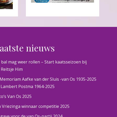
aatste nieuws
 bal mag weer rollen – Start kaatsseizoen bij
 Reitsje Him
 Memoriam Aafke van der Sluis -van Os 1935-2025
 Lambert Postma 1964-2025
to’s Van Os 2025
n Vriezinga winnaar competitie 2025
gave voor de van Os-partij 2024