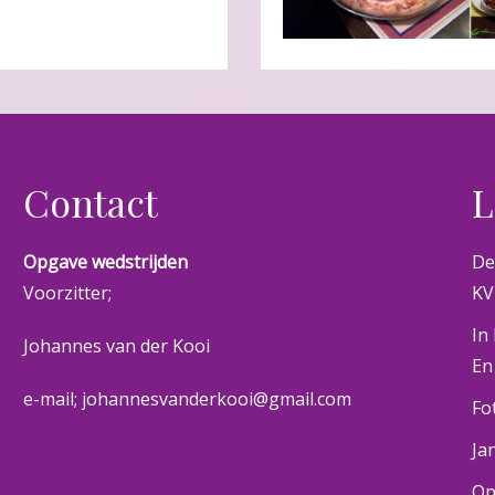
Contact
L
Opgave wedstrijden
De
Voorzitter;
KV
In
Johannes van der Kooi
En
e-mail; johannesvanderkooi@gmail.com
Fo
Ja
Op