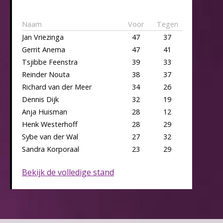
Naam
Voor
Tegen
Jan Vriezinga
47
37
Gerrit Anema
47
41
Tsjibbe Feenstra
39
33
Reinder Nouta
38
37
Richard van der Meer
34
26
Dennis Dijk
32
19
Anja Huisman
28
12
Henk Westerhoff
28
29
Sybe van der Wal
27
32
Sandra Korporaal
23
29
Bekijk de volledige stand